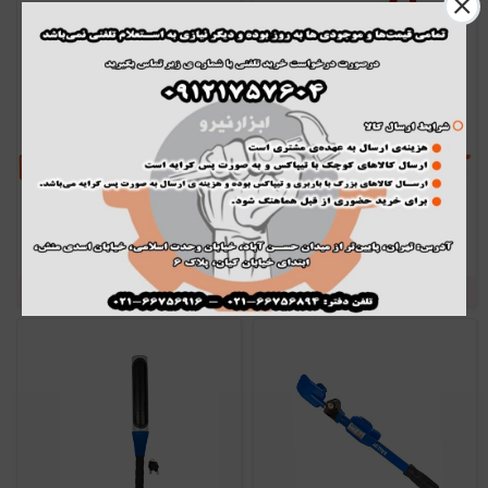
قفل فرمان و پدال رونیکس مدل RH-
قفل فرمان اکتیو مدل AC-6585T
4242
ناموجود
ناموجود