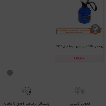
روغندان 500 میلی متری نووا مدل 4950
ناموجود
۱
تحویل اکسپرس
پشتیبانی از ساعت 8صبح تا ساعت