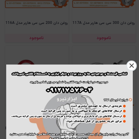
روغن دان 300 سی سی هاربر مدل 117A
روغن دان 200 سی سی هاربر مدل 116A
ناموجود
ناموجود
روغن‌دان 350 سی‌سی رونیکس مدل RH-
روغن کش دستی رونیکس مدل RH-4310
4331