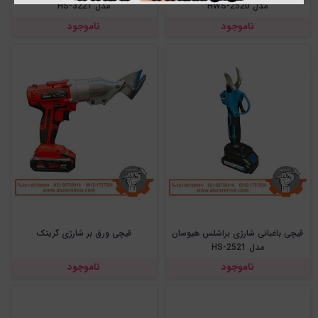
مدل HWS-2520
مدل HS-3221
ناموجود
ناموجود
قیچی باغبانی شارژی براشلس هیوسان
قیچی ورق بر شارژی گریتک
مدل HS-2521
ناموجود
ناموجود