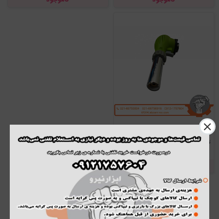
تورچ دو حالته سیلور مدل GT-TR-SM
ناموجود
۱