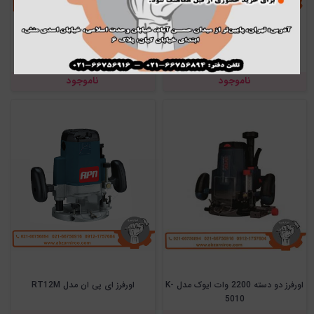
اورفرز 2200 وات آروا مدل 5441
فرز نجاری 12 میلیمتر ماکیتا مدل
Rp2301fc
ناموجود
ناموجود
اورفرز دو دسته 2200 وات ایوک مدل K-
اورفرز ای پی ان مدل RT12M
5010