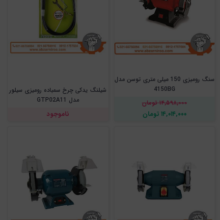
سنگ رومیزی 150 میلی متری توسن مدل
4150BG
شیلنگ یدکی چرخ سمباده رومیزی سیلور
مدل GTP02A11
۱۴,۵۹۸,۰۰۰ تومان
۱۴,۰۱۴,۰۰۰ تومان
ناموجود